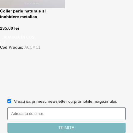
Colier perle naturale si
inchidere metalica
235,00
lei
ADAUGĂ ÎN COȘ
Cod Produs:
ACCMC1
Vreau sa primesc newsletter cu promotiile magazinului.
TRIMITE