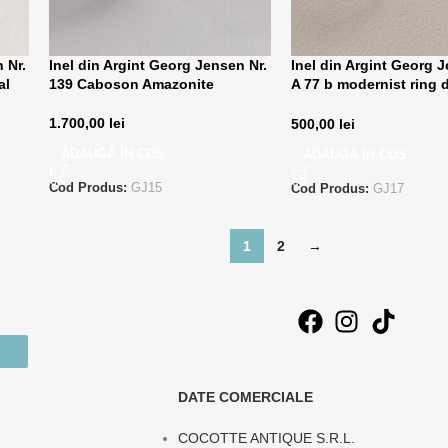
 Nr.
Inel din Argint Georg Jensen Nr.
Inel din Argint Georg J
al
139 Caboson Amazonite
A 77 b modernist ring 
by Ole Ishoj
1.700,00
lei
500,00
lei
ADAUGĂ ÎN COȘ
ADAUGĂ ÎN COȘ
Cod Produs:
GJ15
Cod Produs:
GJ17
1
2
→
DATE COMERCIALE
COCOTTE ANTIQUE S.R.L.