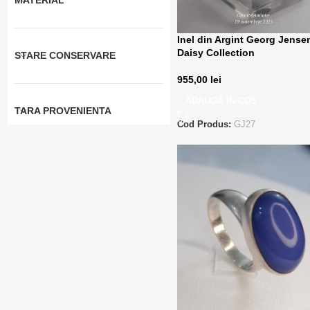
MATERIAL
Inel din Argint Georg Jense
Daisy Collection
STARE CONSERVARE
955,00
lei
ADAUGĂ ÎN COȘ
TARA PROVENIENTA
Cod Produs:
GJ27