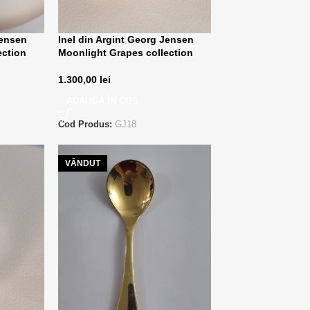
Jensen
Inel din Argint Georg Jensen
ection
Moonlight Grapes collection
1.300,00
lei
ADAUGĂ ÎN COȘ
Cod Produs:
GJ18
VÂNDUT