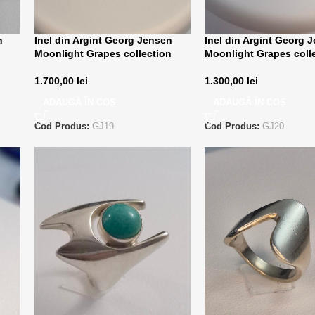
n
Inel din Argint Georg Jensen
Inel din Argint Georg 
Moonlight Grapes collection
Moonlight Grapes coll
1.700,00
lei
1.300,00
lei
ADAUGĂ ÎN COȘ
ADAUGĂ ÎN COȘ
Cod Produs:
GJ19
Cod Produs:
GJ20