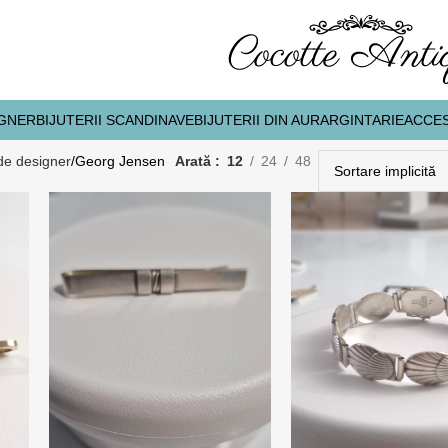
IGNER
BIJUTERII SCANDINAVE
BIJUTERII DIN AUR
ARGINTARIE
ACCES
 de designer
Georg Jensen
Arată
12
24
48