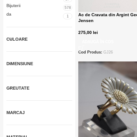
Bijuterii
578
da
Ac de Cravata din Argint Ge
1
Jensen
275,00
lei
CULOARE
ADAUGĂ ÎN COȘ
Cod Produs:
GJ26
DIMENSIUNE
GREUTATE
MARCAJ