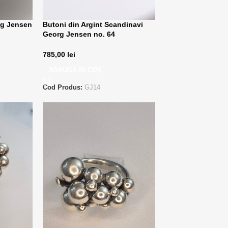
rg Jensen
Butoni din Argint Scandinavi
Georg Jensen no. 64
Danemarca
785,00
lei
ADAUGĂ ÎN COȘ
Cod Produs:
GJ14