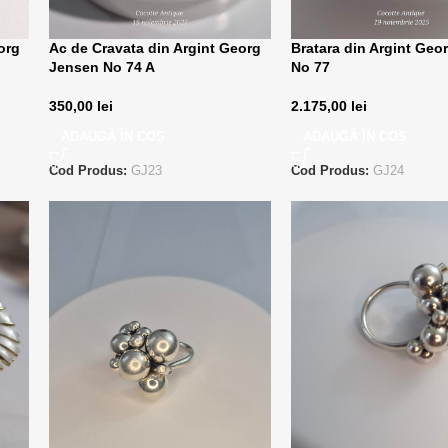
org
Ac de Cravata din Argint Georg
Bratara din Argint Geo
Jensen No 74 A
No 77
350,00
lei
2.175,00
lei
ADAUGĂ ÎN COȘ
ADAUGĂ ÎN COȘ
Cod Produs:
GJ23
Cod Produs:
GJ24