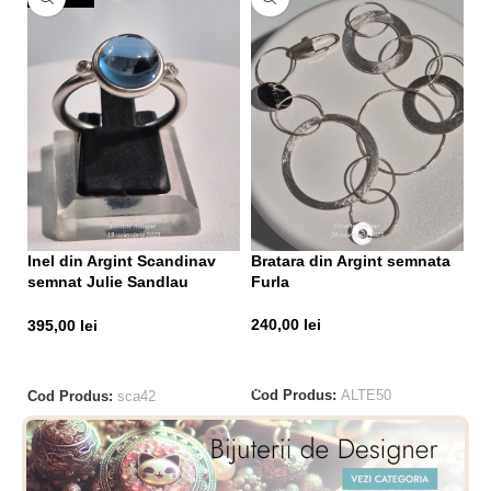
Br
Inel din Argint Scandinav
Bratara din Argint semnata
Fo
semnat Julie Sandlau
Furla
(Saphire Blue)
2
240,00
lei
395,00
lei
ADAUGĂ ÎN COȘ
CITEȘTE MAI MULT
Co
Cod Produs:
ALTE50
Cod Produs:
sca42