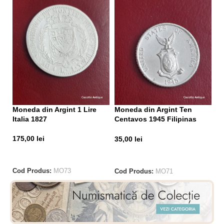
Mo
Moneda din Argint 1 Lire
Moneda din Argint Ten
1
Italia 1827
Centavos 1945 Filipinas
United States of America
3
175,00
lei
35,00
lei
CITEȘTE MAI MULT
CITEȘTE MAI MULT
Co
Cod Produs:
MO73
Cod Produs:
MO71