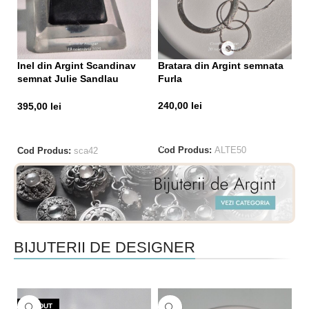
Br
Inel din Argint Scandinav
Bratara din Argint semnata
S
semnat Julie Sandlau
Furla
(Saphire Blue)
3
240,00
lei
395,00
lei
ADAUGĂ ÎN COȘ
CITEȘTE MAI MULT
Co
Cod Produs:
ALTE50
Cod Produs:
sca42
BIJUTERII DE DESIGNER
VÂNDUT