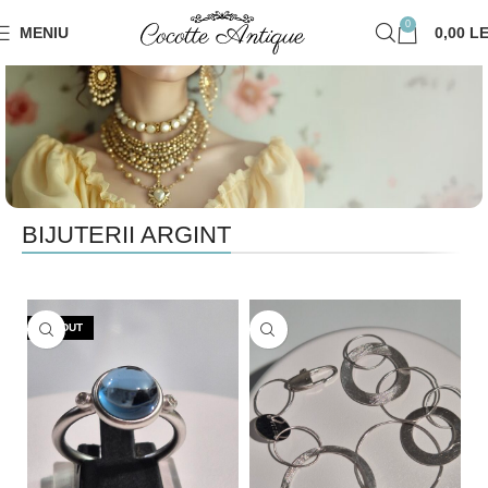
0
MENIU
0,00
LE
BIJUTERII ARGINT
Cocotte Antique
O colecție delicată de bijuterii vintage și preloved,
atent selecționate, restaurate și pregătite să-și
continue povestea cu tine.
VÂNDUT