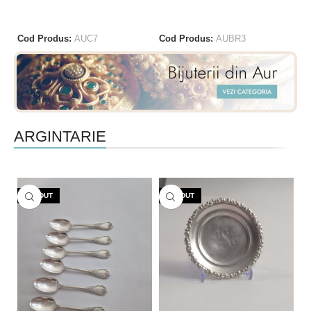
CITEȘTE MAI MULT
CITEȘTE MAI MULT
Co
Cod Produs:
AUC7
Cod Produs:
AUBR3
ARGINTARIE
VÂNDUT
VÂNDUT