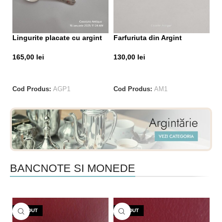
Mi
Lingurite placate cu argint
Farfuriuta din Argint
2
165,00
lei
130,00
lei
CITEȘTE MAI MULT
CITEȘTE MAI MULT
Co
Cod Produs:
AGP1
Cod Produs:
AM1
BANCNOTE SI MONEDE
VÂNDUT
VÂNDUT