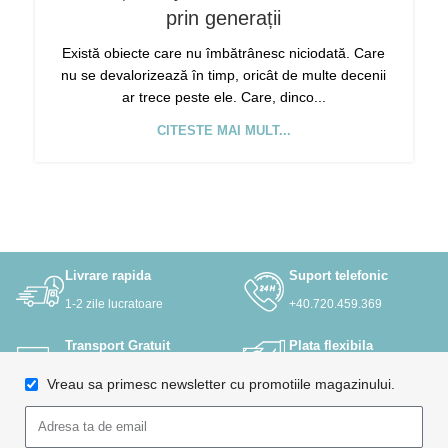
prin generații
Există obiecte care nu îmbătrânesc niciodată. Care
nu se devalorizează în timp, oricât de multe decenii
ar trece peste ele. Care, dinco...
CITESTE MAI MULT...
Livrare rapida
Suport telefonic
1-2 zile lucratoare
+40.720.459.369
Transport Gratuit
Plata flexibila
La comenzi de +350 lei
Ramburs sau OP
Vreau sa primesc newsletter cu promotiile magazinului.