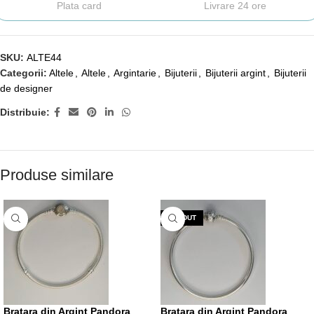
Plata card
Livrare 24 ore
SKU:
ALTE44
Categorii:
Altele
,
Altele
,
Argintarie
,
Bijuterii
,
Bijuterii argint
,
Bijuterii
de designer
Distribuie:
Produse similare
VÂNDUT
Bratara din Argint Pandora
Bratara din Argint Pandora