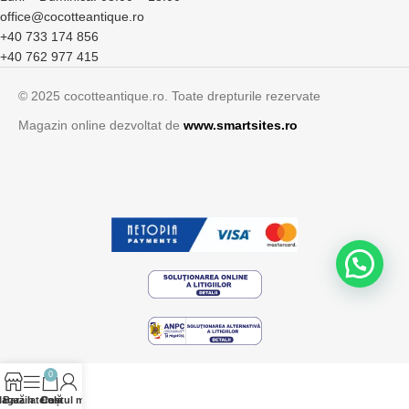
office@cocotteantique.ro
+40 733 174 856
+40 762 977 415
© 2025 cocotteantique.ro. Toate drepturile rezervate
Magazin online dezvoltat de
www.smartsites.ro
0
agazin
Bară laterală
Contul meu
Coș