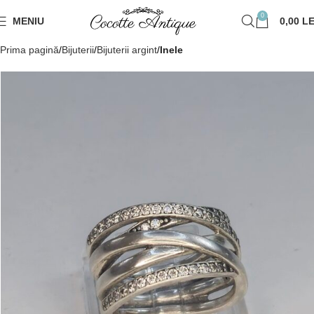
0
MENIU
0,00
LE
Prima pagină
Bijuterii
Bijuterii argint
Inele