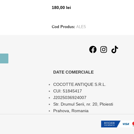
180,00
lei
T
ADAUGĂ ÎN COȘ
Cod Produs:
ALE5
DATE COMERCIALE
COCOTTE ANTIQUE S.R.L.
CUI: 51845417
J2025036924007
Str. Drumul Serii, nr. 20, Ploiesti
Prahova, Romania