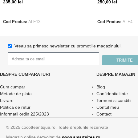
235,00
lei
250,00
lei
ADAUGĂ ÎN COȘ
CITEȘTE MAI MUL
Cod Produs:
ALE13
Cod Produs:
ALE4
Vreau sa primesc newsletter cu promotiile magazinului.
TRIMITE
DESPRE CUMPARATURI
DESPRE MAGAZIN
Cum cumpar
Blog
Metode de plata
Confidentialitate
Livrare
Termeni si conditii
Politica de retur
Contul meu
Informatii ordin 225/2023
Contact
© 2025 cocotteantique.ro. Toate drepturile rezervate
Magazin online dezvoltat de
www.smartsites.ro