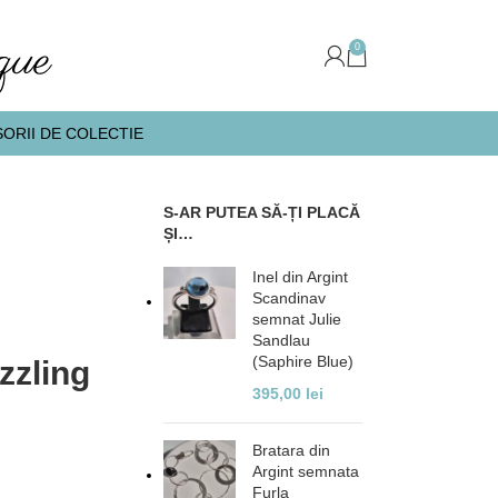
0
ORII DE COLECTIE
S-AR PUTEA SĂ-ȚI PLACĂ
ȘI…
Inel din Argint
Scandinav
semnat Julie
Sandlau
(Saphire Blue)
zzling
395,00
lei
Bratara din
Argint semnata
Furla