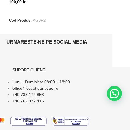
100,00
lei
165,00
lei
ADAUGĂ ÎN COȘ
ADAUGĂ ÎN CO
Cod Produs:
AGBR2
Cod Produs:
SCA
URMARESTE-NE PE SOCIAL MEDIA
SUPORT CLIENTI
Luni – Duminica: 08:00 – 18:00
office@cocotteantique.ro
+40 733 174 856
+40 762 977 415