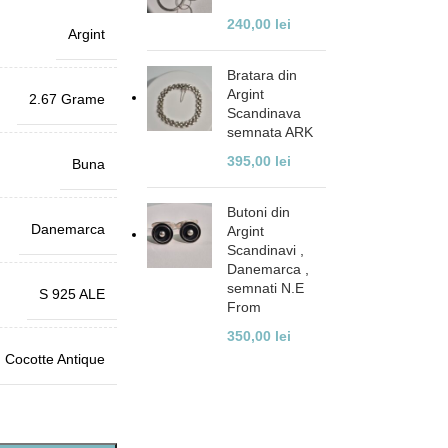
240,00
lei
Argint
Bratara din
Argint
2.67 Grame
Scandinava
semnata ARK
395,00
lei
Buna
Butoni din
Danemarca
Argint
Scandinavi ,
Danemarca ,
semnati N.E
S 925 ALE
From
350,00
lei
Cocotte Antique