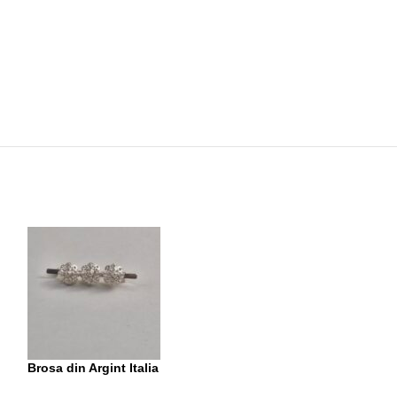
Brosa din Argint Italia
Brosa din Argin