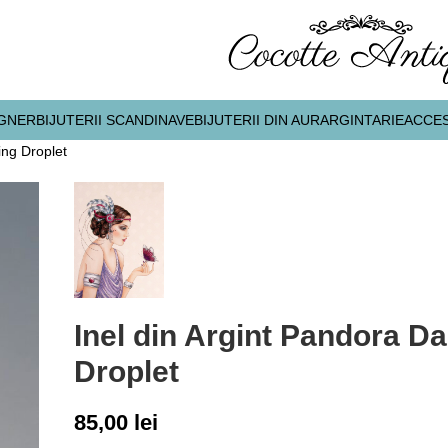
IGNER
BIJUTERII SCANDINAVE
BIJUTERII DIN AUR
ARGINTARIE
ACCES
ing Droplet
Inel din Argint Pandora Da
Droplet
85,00
lei