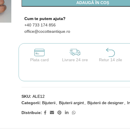
ADAUGĂ ÎN COȘ
Cum te putem ajuta?
+40 733 174 856
office@cocotteantique.ro
Plata card
Livrare 24 ore
Retur 14 zile
SKU:
ALE12
Categorii:
Bijuterii
,
Bijuterii argint
,
Bijuterii de designer
,
I
Distribuie: