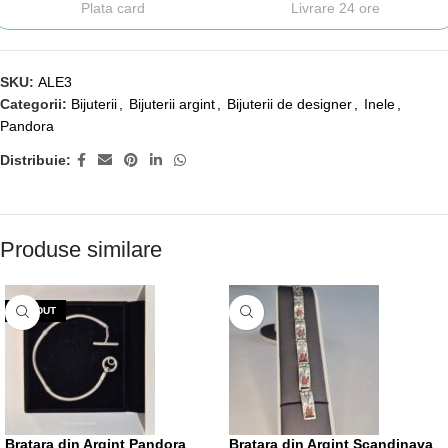
Plata card
Livrare 24 ore
SKU:
ALE3
Categorii:
Bijuterii
,
Bijuterii argint
,
Bijuterii de designer
,
Inele
,
Pandora
Distribuie:
Produse similare
VÂNDUT
Bratara din Argint Pandora
Bratara din Argint Scandinava