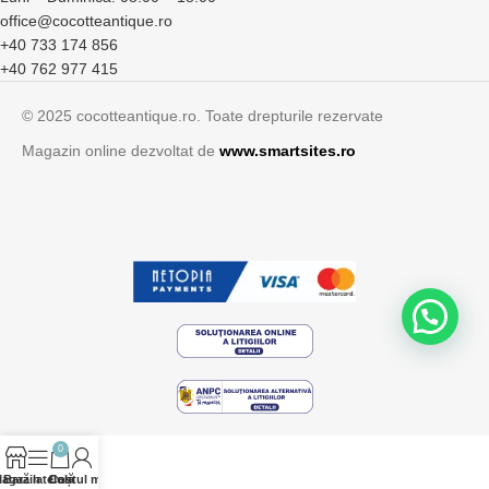
office@cocotteantique.ro
+40 733 174 856
+40 762 977 415
© 2025 cocotteantique.ro. Toate drepturile rezervate
Magazin online dezvoltat de
www.smartsites.ro
0
agazin
Bară laterală
Contul meu
Coș