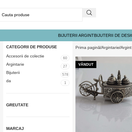
BIJUTERII ARGINT
BIJUTERII DE DES
CATEGORII DE PRODUSE
Prima pagină
Argintarie
Argin
Accesorii de colectie
60
Argintarie
VÂNDUT
27
Bijuterii
578
da
1
GREUTATE
MARCAJ