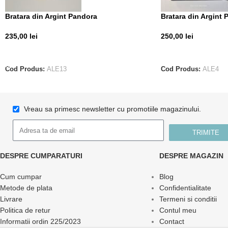
Bratara din Argint Pandora
Bratara din Argint
235,00
lei
250,00
lei
ADAUGĂ ÎN COȘ
CITEȘTE MAI MUL
Cod Produs:
ALE13
Cod Produs:
ALE4
Vreau sa primesc newsletter cu promotiile magazinului.
TRIMITE
DESPRE CUMPARATURI
DESPRE MAGAZIN
Cum cumpar
Blog
Metode de plata
Confidentialitate
Livrare
Termeni si conditii
Politica de retur
Contul meu
Informatii ordin 225/2023
Contact