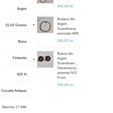
240,00
lei
Argint
Bratara din
Argint
15.63 Grame
Scandinava
semnata ARK
395,00
lei
Buna
Butoni din
Finlanda
Argint
Scandinavi ,
Danemarca ,
semnati N.E
925 H
From
350,00
lei
Cocotte Antique
Marime 17 MM