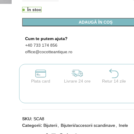
În stoc
ADAUGĂ ÎN COȘ
Cum te putem ajuta?
+40 733 174 856
office@cocotteantique.ro
Plata card
Livrare 24 ore
Retur 14 zile
SKU:
SCA8
Categorii:
Bijuterii
,
Bijuterii/accesorii scandinave
,
Inele