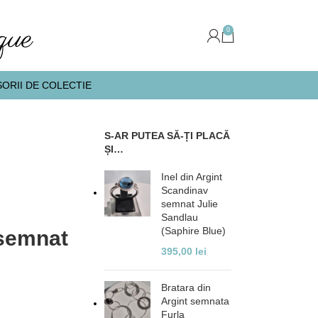
0
ORII DE COLECTIE
S-AR PUTEA SĂ-ȚI PLACĂ
ȘI…
Inel din Argint
Scandinav
semnat Julie
Sandlau
(Saphire Blue)
 semnat
395,00
lei
Bratara din
Argint semnata
Furla