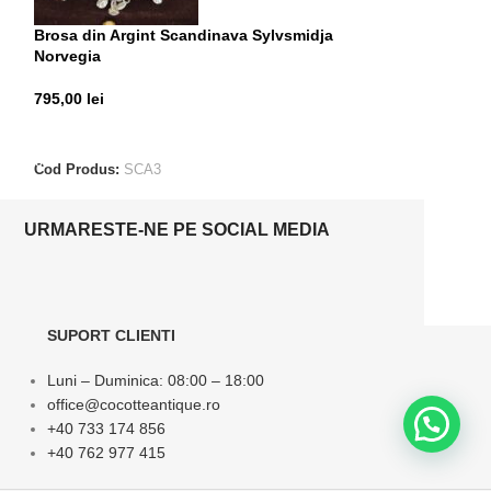
Brosa din Argint Scandinava Sylvsmidja
Inel din Argint 
Norvegia
300,00
lei
795,00
lei
ADAUGĂ ÎN CO
ADAUGĂ ÎN COȘ
Cod Produs:
ALE
Cod Produs:
SCA3
URMARESTE-NE PE SOCIAL MEDIA
SUPORT CLIENTI
Luni – Duminica: 08:00 – 18:00
office@cocotteantique.ro
+40 733 174 856
+40 762 977 415