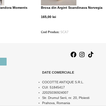
 Pandora Moments
Brosa din Argint Scandinava Norvegia
165,00
lei
T
ADAUGĂ ÎN COȘ
Cod Produs:
SCA7
DATE COMERCIALE
COCOTTE ANTIQUE S.R.L.
CUI: 51845417
J2025036924007
Str. Drumul Serii, nr. 20, Ploiesti
Prahova, Romania