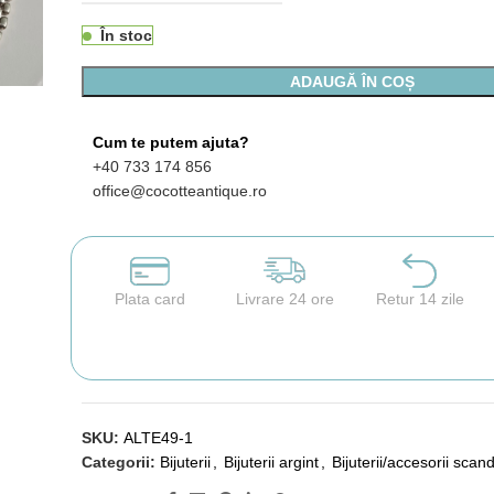
În stoc
ADAUGĂ ÎN COȘ
Cum te putem ajuta?
+40 733 174 856
office@cocotteantique.ro
Plata card
Livrare 24 ore
Retur 14 zile
SKU:
ALTE49-1
Categorii:
Bijuterii
,
Bijuterii argint
,
Bijuterii/accesorii scan