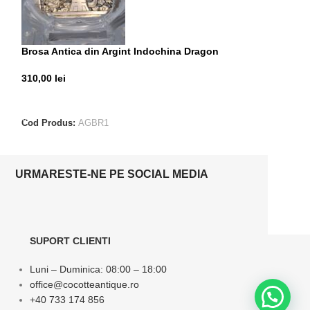
Brosa Antica din Argint Indochina Dragon
Brosa din Argin
310,00
lei
165,00
lei
ADAUGĂ ÎN COȘ
ADAUGĂ ÎN CO
Cod Produs:
AGBR1
Cod Produs:
SCA
URMARESTE-NE PE SOCIAL MEDIA
SUPORT CLIENTI
Luni – Duminica: 08:00 – 18:00
office@cocotteantique.ro
+40 733 174 856