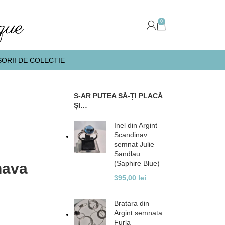
0
ORII DE COLECTIE
S-AR PUTEA SĂ-ȚI PLACĂ
ȘI…
Inel din Argint
Scandinav
semnat Julie
Sandlau
(Saphire Blue)
nava
395,00
lei
Bratara din
Argint semnata
Furla