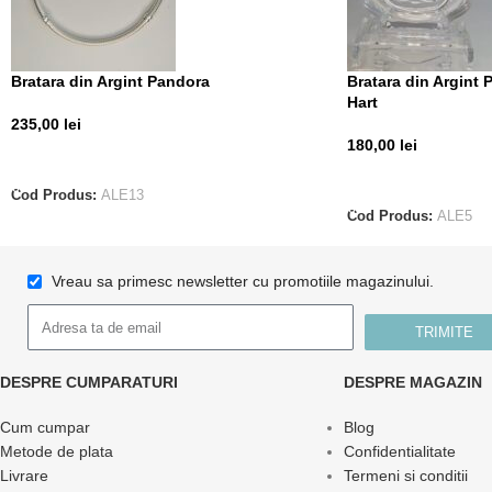
Bratara din Argint Pandora
Bratara din Argint
Hart
235,00
lei
180,00
lei
ADAUGĂ ÎN COȘ
ADAUGĂ ÎN COȘ
Cod Produs:
ALE13
Cod Produs:
ALE5
Vreau sa primesc newsletter cu promotiile magazinului.
TRIMITE
DESPRE CUMPARATURI
DESPRE MAGAZIN
Cum cumpar
Blog
Metode de plata
Confidentialitate
Livrare
Termeni si conditii