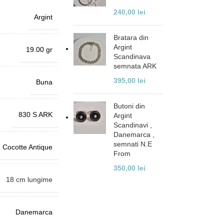
240,00
lei
Argint
Bratara din
Argint
19.00 gr
Scandinava
semnata ARK
395,00
lei
Buna
Butoni din
830 S ARK
Argint
Scandinavi ,
Danemarca ,
semnati N.E
Cocotte Antique
From
350,00
lei
18 cm lungime
Danemarca