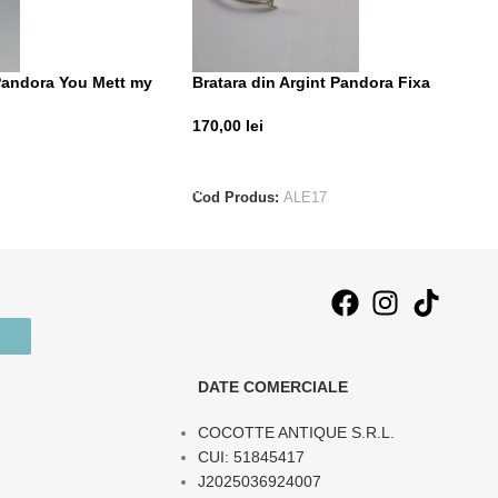
 Pandora You Mett my
Bratara din Argint Pandora Fixa
170,00
lei
ADAUGĂ ÎN COȘ
Cod Produs:
ALE17
DATE COMERCIALE
COCOTTE ANTIQUE S.R.L.
CUI: 51845417
J2025036924007