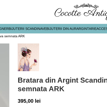
IGNER
BIJUTERII SCANDINAVE
BIJUTERII DIN AUR
ARGINTARIE
ACCES
nava semnata ARK
Bratara din Argint Scandi
semnata ARK
395,00
lei