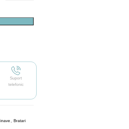
Suport
telefonic
dinave
,
Bratari