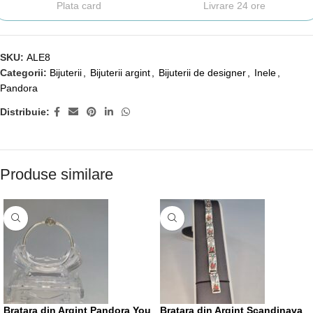
Plata card
Livrare 24 ore
SKU:
ALE8
Categorii:
Bijuterii
,
Bijuterii argint
,
Bijuterii de designer
,
Inele
,
Pandora
Distribuie:
Produse similare
Bratara din Argint Pandora You
Bratara din Argint Scandinava