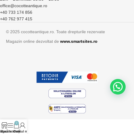
office@cocotteantique.ro
+40 733 174 856
+40 762 977 415
© 2025 cocotteantique.ro. Toate drepturile rezervate
Magazin online dezvoltat de
www.smartsites.ro
0
agazin
Bară laterală
Contul meu
Coș