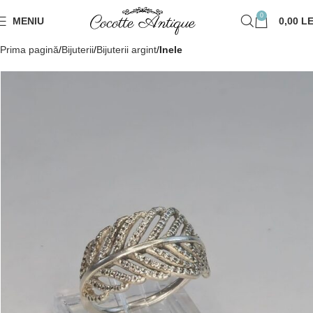
0
MENIU
0,00
LE
Prima pagină
Bijuterii
Bijuterii argint
Inele