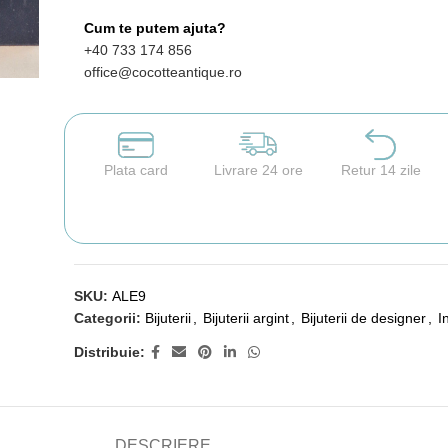
Cum te putem ajuta?
+40 733 174 856
office@cocotteantique.ro
Plata card
Livrare 24 ore
Retur 14 zile
SKU:
ALE9
Categorii:
Bijuterii
,
Bijuterii argint
,
Bijuterii de designer
,
I
Distribuie:
DESCRIERE