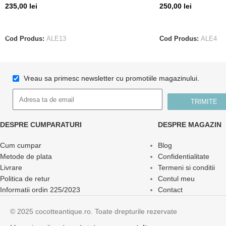
235,00
lei
250,00
lei
ADAUGĂ ÎN COȘ
CITEȘTE MAI MUL
Cod Produs:
ALE13
Cod Produs:
ALE4
Vreau sa primesc newsletter cu promotiile magazinului.
TRIMITE
DESPRE CUMPARATURI
DESPRE MAGAZIN
Cum cumpar
Blog
Metode de plata
Confidentialitate
Livrare
Termeni si conditii
Politica de retur
Contul meu
Informatii ordin 225/2023
Contact
© 2025 cocotteantique.ro. Toate drepturile rezervate