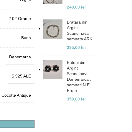
240,00
lei
2.02 Grame
Bratara din
Argint
Scandinava
Buna
semnata ARK
395,00
lei
Danemarca
Butoni din
Argint
Scandinavi ,
S 925 ALE
Danemarca ,
semnati N.E
From
Cocotte Antique
350,00
lei