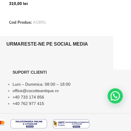
310,00
lei
100,00
lei
ADAUGĂ ÎN COȘ
ADAUGĂ ÎN CO
Cod Produs:
AGBR1
Cod Produs:
AGB
URMARESTE-NE PE SOCIAL MEDIA
SUPORT CLIENTI
Luni – Duminica: 08:00 – 18:00
office@cocotteantique.ro
+40 733 174 856
+40 762 977 415