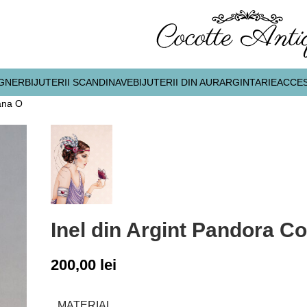
IGNER
BIJUTERII SCANDINAVE
BIJUTERII DIN AUR
ARGINTARIE
ACCES
ana O
Inel din Argint Pandora C
200,00
lei
MATERIAL