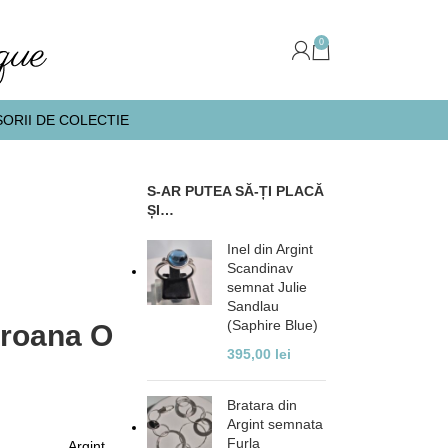
0
ORII DE COLECTIE
S-AR PUTEA SĂ-ȚI PLACĂ
ȘI…
Inel din Argint
Scandinav
semnat Julie
Sandlau
(Saphire Blue)
oroana O
395,00
lei
Bratara din
Argint semnata
Furla
Argint