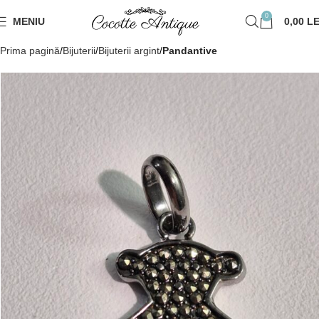
0
MENIU
0,00
LE
Prima pagină
Bijuterii
Bijuterii argint
Pandantive