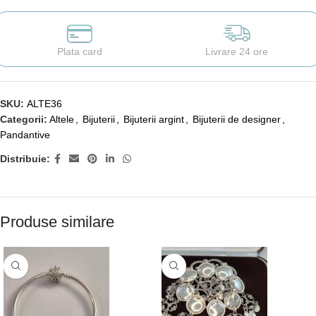
Plata card
Livrare 24 ore
SKU:
ALTE36
Categorii:
Altele
,
Bijuterii
,
Bijuterii argint
,
Bijuterii de designer
,
Pandantive
Distribuie:
Produse similare