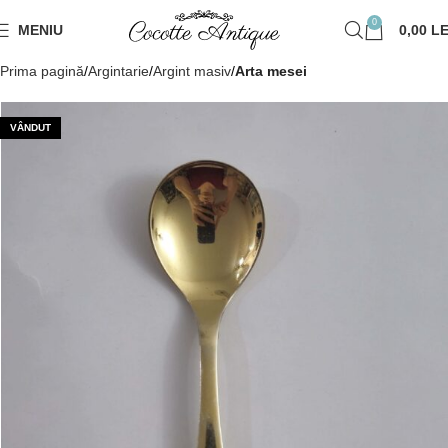
0
MENIU
0,00
LE
Prima pagină
Argintarie
Argint masiv
Arta mesei
VÂNDUT