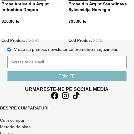
Brosa Antica din Argint
Brosa din Argint Scandinava
Indochina Dragon
Sylvsmidja Norvegia
310,00
lei
795,00
lei
ADAUGĂ ÎN COȘ
ADAUGĂ ÎN COȘ
Cod Produs:
AGBR1
Cod Produs:
SCA3
Vreau sa primesc newsletter cu promotiile magazinului.
TRIMITE
URMARESTE-NE PE SOCIAL MEDIA
DESPRE CUMPARATURI
Cum cumpar
Metode de plata
Livrare