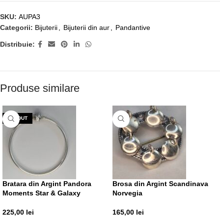
SKU:
AUPA3
Categorii:
Bijuterii
,
Bijuterii din aur
,
Pandantive
Distribuie:
Produse similare
VÂNDUT
Bratara din Argint Pandora
Brosa din Argint Scandinava
Moments Star & Galaxy
Norvegia
225,00
lei
165,00
lei