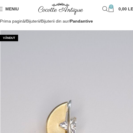
0
MENIU
0,00
LE
Prima pagină
Bijuterii
Bijuterii din aur
Pandantive
VÂNDUT