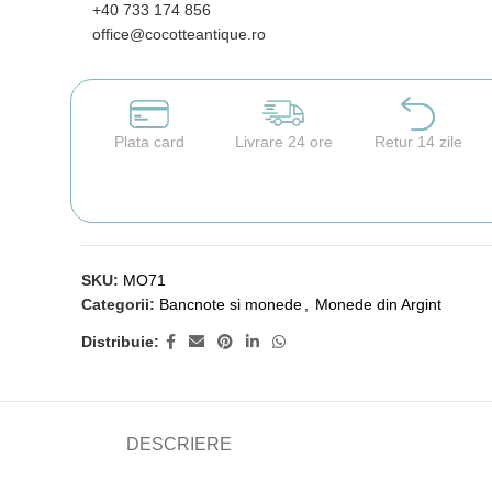
+40 733 174 856
office@cocotteantique.ro
Plata card
Livrare 24 ore
Retur 14 zile
SKU:
MO71
Categorii:
Bancnote si monede
,
Monede din Argint
Distribuie:
DESCRIERE