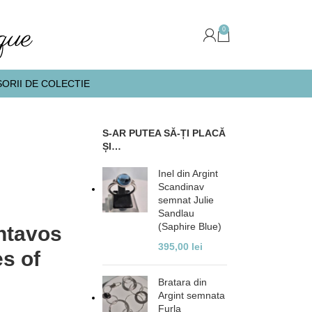
0
ORII DE COLECTIE
S-AR PUTEA SĂ-ȚI PLACĂ
ȘI…
Inel din Argint
Scandinav
semnat Julie
Sandlau
(Saphire Blue)
ntavos
395,00
lei
es of
Bratara din
Argint semnata
Furla