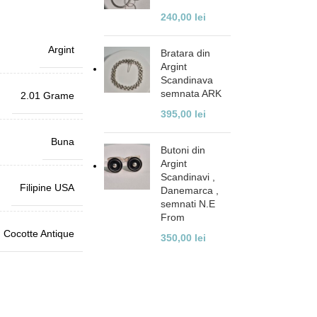
240,00
lei
Argint
Bratara din
Argint
Scandinava
semnata ARK
2.01 Grame
395,00
lei
Buna
Butoni din
Argint
Scandinavi ,
Filipine USA
Danemarca ,
semnati N.E
From
Cocotte Antique
350,00
lei