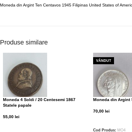
Moneda din Argint Ten Centavos 1945 Filipinas United States of Ameri
Produse similare
VÂNDUT
Moneda 4 Soldi / 20 Centesemi 1867
Moneda din Argint 5
Statele papale
70,00
lei
55,00
lei
CITEȘTE MAI MUL
ADAUGĂ ÎN COȘ
Cod Produs:
MO4