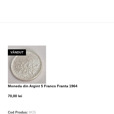
VÂNDUT
VÂNDUT
Moneda din Argint 5 Francs Franta 1964
Moneda din Argi
70,00
lei
75,00
lei
CITEȘTE MAI MULT
CITEȘTE MAI M
Cod Produs:
MO5
Cod Produs:
MO8