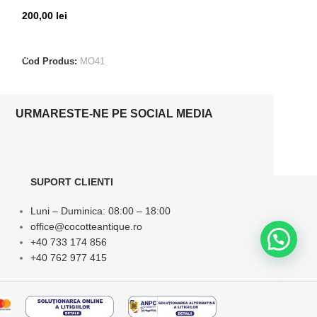
200,00
lei
125,00
lei
ADAUGĂ ÎN COȘ
CITEȘTE MAI M
Cod Produs:
MO41
Cod Produs:
MO4
URMARESTE-NE PE SOCIAL MEDIA
SUPORT CLIENTI
Luni – Duminica: 08:00 – 18:00
office@cocotteantique.ro
+40 733 174 856
+40 762 977 415