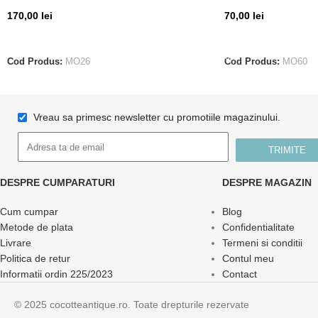
170,00
lei
70,00
lei
CITEȘTE MAI MULT
ADAUGĂ ÎN COȘ
Cod Produs:
MO26
Cod Produs:
MO60
Vreau sa primesc newsletter cu promotiile magazinului.
TRIMITE
DESPRE CUMPARATURI
DESPRE MAGAZIN
Cum cumpar
Blog
Metode de plata
Confidentialitate
Livrare
Termeni si conditii
Politica de retur
Contul meu
Informatii ordin 225/2023
Contact
© 2025 cocotteantique.ro. Toate drepturile rezervate