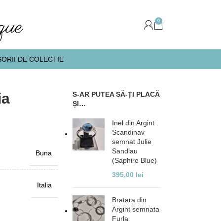
0
ORII DE COLECTIE
ia
S-AR PUTEA SĂ-ȚI PLACĂ
ȘI…
Inel din Argint
Scandinav
semnat Julie
Sandlau
Buna
(Saphire Blue)
395,00
lei
Italia
Bratara din
Argint semnata
Furla