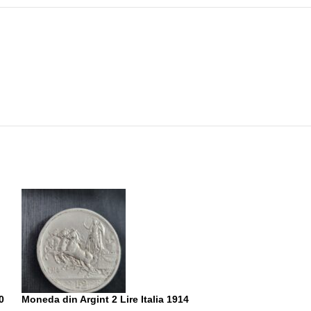
VÂNDUT
0
Moneda din Argint 2 Lire Italia 1914
Moneda din Argi