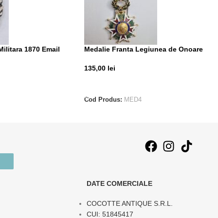
Militara 1870 Email
Medalie Franta Legiunea de Onoare
135,00
lei
ADAUGĂ ÎN COȘ
T
Cod Produs:
MED4
DATE COMERCIALE
COCOTTE ANTIQUE S.R.L.
CUI: 51845417