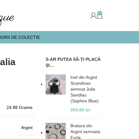
0
ORII DE COLECTIE
alia
S-AR PUTEA SĂ-ȚI PLACĂ
ȘI…
Inel din Argint
Scandinav
semnat Julie
Sandlau
(Saphire Blue)
24.88 Grame
395,00
lei
Bratara din
Argint
Argint semnata
Furla