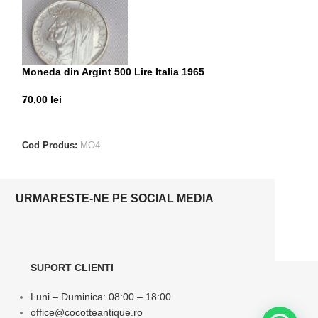
Moneda din Argint 500 Lire Italia 1965
Moneda din Argin
70,00
lei
70,00
lei
CITEȘTE MAI MULT
ADAUGĂ ÎN CO
Cod Produs:
MO4
Cod Produs:
MO6
URMARESTE-NE PE SOCIAL MEDIA
SUPORT CLIENTI
Luni – Duminica: 08:00 – 18:00
office@cocotteantique.ro