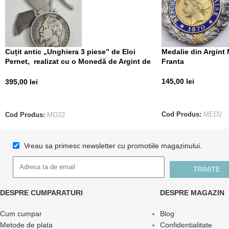
Cuțit antic „Unghiera 3 piese” de Eloi
Medalie din Argint 
Pernet, realizat cu o Monedă de Argint de
Franta
5 Francs din 1868
145,00
lei
395,00
lei
CITEȘTE MAI MUL
CITEȘTE MAI MULT
Cod Produs:
MED2
Cod Produs:
MO22
Vreau sa primesc newsletter cu promotiile magazinului.
TRIMITE
DESPRE CUMPARATURI
DESPRE MAGAZIN
Cum cumpar
Blog
Metode de plata
Confidentialitate