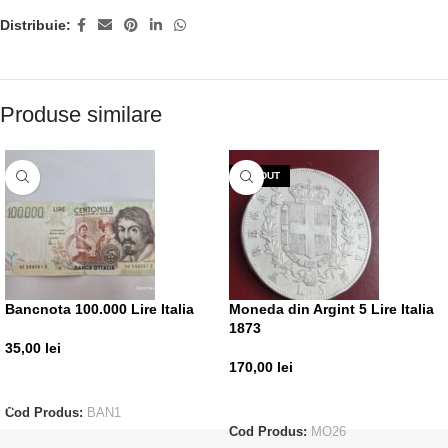
Distribuie:
Produse similare
VÂNDUT
Bancnota 100.000 Lire Italia
Moneda din Argint 5 Lire Italia
1873
35,00
lei
170,00
lei
ADAUGĂ ÎN COȘ
CITEȘTE MAI MULT
Cod Produs:
BAN1
Cod Produs:
MO26