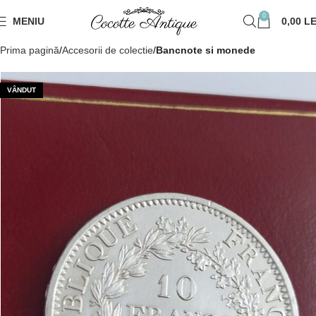
0
MENIU
0,00
LE
Prima pagină
Accesorii de colectie
Bancnote si monede
VÂNDUT