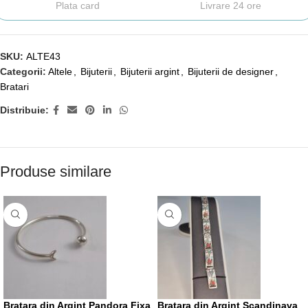
Plata card
Livrare 24 ore
SKU:
ALTE43
Categorii:
Altele
,
Bijuterii
,
Bijuterii argint
,
Bijuterii de designer
,
Bratari
Distribuie:
Produse similare
Bratara din Argint Pandora Fixa
Bratara din Argint Scandinava