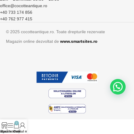
office@cocotteantique.ro
+40 733 174 856
+40 762 977 415
© 2025 cocotteantique.ro. Toate drepturile rezervate
Magazin online dezvoltat de
www.smartsites.ro
0
agazin
Bară laterală
Contul meu
Coș