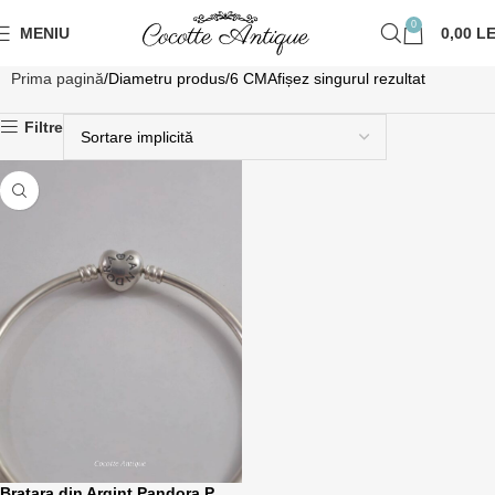
0
MENIU
0,00
LE
Prima pagină
Diametru produs
6 CM
Afișez singurul rezultat
Filtre
Bratara din Argint Pandora P.