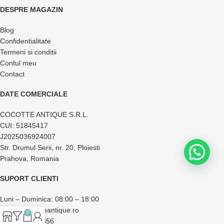
DESPRE MAGAZIN
Blog
Confidentialitate
Termeni si conditii
Contul meu
Contact
DATE COMERCIALE
COCOTTE ANTIQUE S.R.L.
CUI: 51845417
J2025036924007
Str. Drumul Serii, nr. 20, Ploiesti
Prahova, Romania
SUPORT CLIENTI
Luni – Duminica: 08:00 – 18:00
office@cocotteantique.ro
0
+40 733 174 856