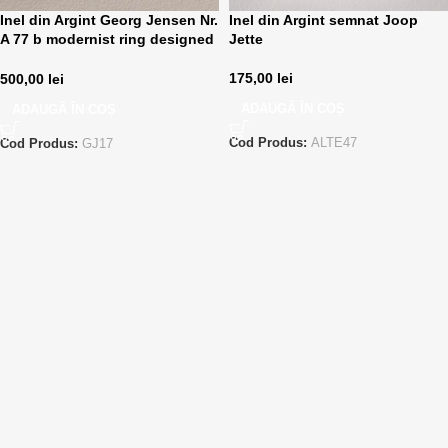
Inel din Argint Georg Jensen Nr.
Inel din Argint semnat Joop
A 77 b modernist ring designed
Jette
by Ole Ishoj
175,00
lei
500,00
lei
ADAUGĂ ÎN COȘ
ADAUGĂ ÎN COȘ
Cod Produs:
ALTE47
Cod Produs:
GJ17