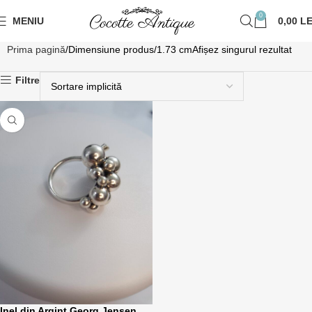
0
MENIU
0,00
LE
Prima pagină
Dimensiune produs
1.73 cm
Afișez singurul rezultat
Filtre
Inel din Argint Georg Jensen