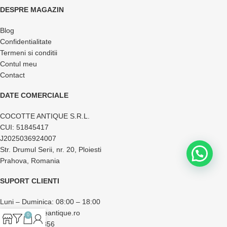
DESPRE MAGAZIN
Blog
Confidentialitate
Termeni si conditii
Contul meu
Contact
DATE COMERCIALE
COCOTTE ANTIQUE S.R.L.
CUI: 51845417
J2025036924007
Str. Drumul Serii, nr. 20, Ploiesti
Prahova, Romania
SUPORT CLIENTI
Luni – Duminica: 08:00 – 18:00
office@cocotteantique.ro
0
+40 733 174 856