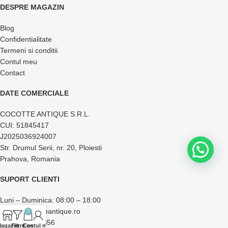
DESPRE MAGAZIN
Blog
Confidentialitate
Termeni si conditii
Contul meu
Contact
DATE COMERCIALE
COCOTTE ANTIQUE S.R.L.
CUI: 51845417
J2025036924007
Str. Drumul Serii, nr. 20, Ploiesti
Prahova, Romania
SUPORT CLIENTI
Luni – Duminica: 08:00 – 18:00
office@cocotteantique.ro
0
+40 733 174 856
agazin
Filtre
Contul meu
Coș