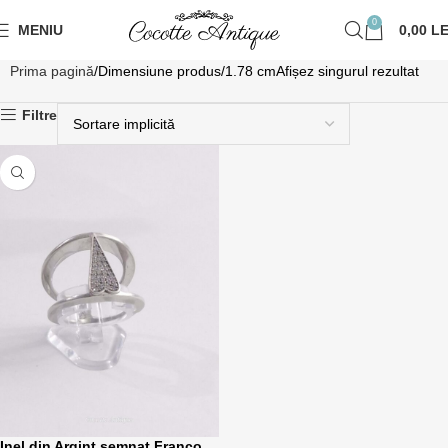
0
MENIU
0,00
LE
Prima pagină
Dimensiune produs
1.78 cm
Afișez singurul rezultat
Filtre
Inel din Argint semnat Franco