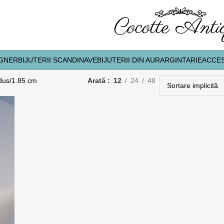
IGNER
BIJUTERII SCANDINAVE
BIJUTERII DIN AUR
ARGINTARIE
ACCES
dus
1.85 cm
Arată
12
24
48