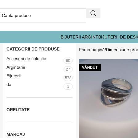
BIJUTERII ARGINT
BIJUTERII DE DES
CATEGORII DE PRODUSE
Prima pagină
Dimensiune pro
Accesorii de colectie
60
Argintarie
VÂNDUT
27
Bijuterii
578
da
1
GREUTATE
MARCAJ