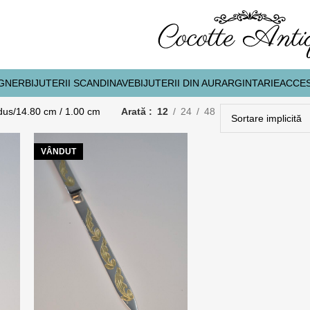
IGNER
BIJUTERII SCANDINAVE
BIJUTERII DIN AUR
ARGINTARIE
ACCES
dus
14.80 cm / 1.00 cm
Arată
12
24
48
VÂNDUT