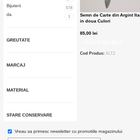
Bijuterii
578
da
Semn de Carte din Argint Ita
1
in doua Culori
85,00
lei
GREUTATE
CITEȘTE MAI MULT
Cod Produs:
ALT2
MARCAJ
MATERIAL
STARE CONSERVARE
Vreau sa primesc newsletter cu promotiile magazinului.