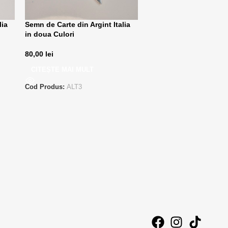
lia
Semn de Carte din Argint Italia
in doua Culori
80,00
lei
CITEȘTE MAI MULT
Cod Produs:
ALT3