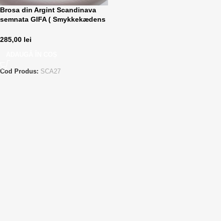
Brosa din Argint Scandinava
semnata GIFA ( Smykkekædens
A/S – Brøndby ) Danemarca 925
S
285,00
lei
ADAUGĂ ÎN COȘ
Cod Produs:
SCA27