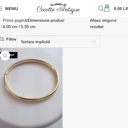
0
MENIU
0,00
LE
Prima pagină
Dimensiune produs
Afișez singurul
6.00 cm / 5.35 cm
rezultat
Filtre
VÂNDUT