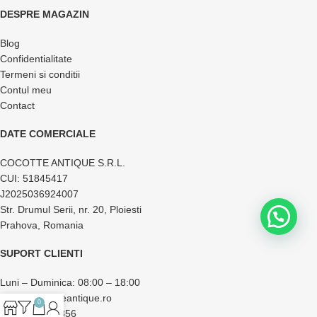
DESPRE MAGAZIN
Blog
Confidentialitate
Termeni si conditii
Contul meu
Contact
DATE COMERCIALE
COCOTTE ANTIQUE S.R.L.
CUI: 51845417
J2025036924007
Str. Drumul Serii, nr. 20, Ploiesti
Prahova, Romania
SUPORT CLIENTI
Luni – Duminica: 08:00 – 18:00
office@cocotteantique.ro
0
+40 733 174 856