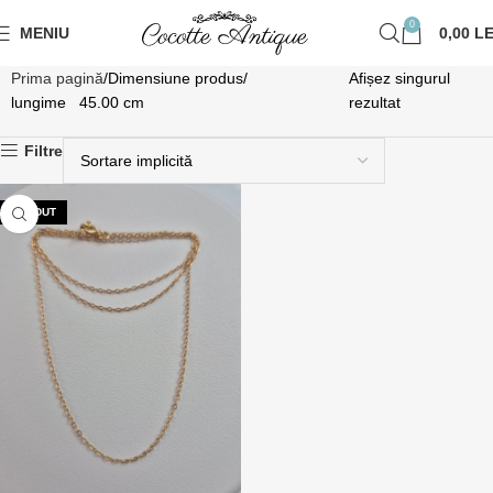
0
MENIU
0,00
LE
Prima pagină
Dimensiune produs
Afișez singurul
lungime 45.00 cm
rezultat
Filtre
VÂNDUT