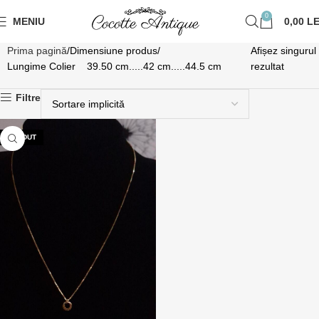
0
MENIU
0,00
LE
Prima pagină
Dimensiune produs
Afișez singurul
Lungime Colier 39.50 cm.....42 cm.....44.5 cm
rezultat
Filtre
VÂNDUT