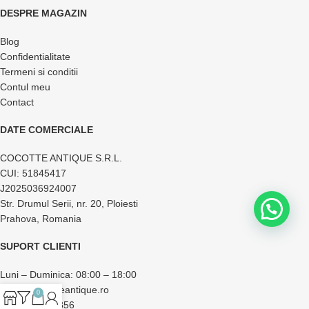
DESPRE MAGAZIN
Blog
Confidentialitate
Termeni si conditii
Contul meu
Contact
DATE COMERCIALE
COCOTTE ANTIQUE S.R.L.
CUI: 51845417
J2025036924007
Str. Drumul Serii, nr. 20, Ploiesti
Prahova, Romania
SUPORT CLIENTI
Luni – Duminica: 08:00 – 18:00
office@cocotteantique.ro
0
+40 733 174 856