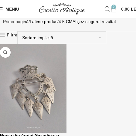
0
MENIU
0,00
LE
Prima pagină
Latime produs
4.5 CM
Afișez singurul rezultat
Filtre
Brosa din Argint Scandinava