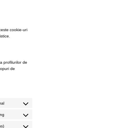
aceste cookie-uri
stice.
 profilurilor de
copuri de
nal
ing
us)