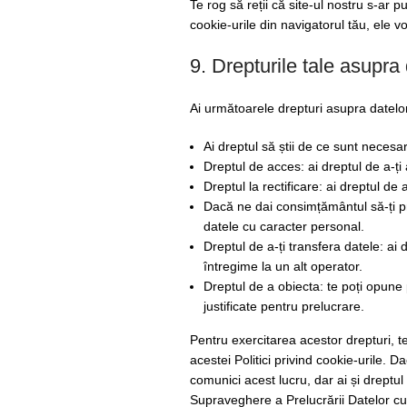
Te rog să reții că site-ul nostru s-ar 
cookie-urile din navigatorul tău, ele v
9. Drepturile tale asupra
Ai următoarele drepturi asupra datelo
Ai dreptul să știi de ce sunt necesar
Dreptul de acces: ai dreptul de a-ț
Dreptul la rectificare: ai dreptul d
Dacă ne dai consimțământul să-ți pr
datele cu caracter personal.
Dreptul de a-ți transfera datele: ai 
întregime la un alt operator.
Dreptul de a obiecta: te poți opune 
justificate pentru prelucrare.
Pentru exercitarea acestor drepturi, t
acestei Politici privind cookie-urile. 
comunici acest lucru, dar ai și dreptu
Supraveghere a Prelucrării Datelor cu