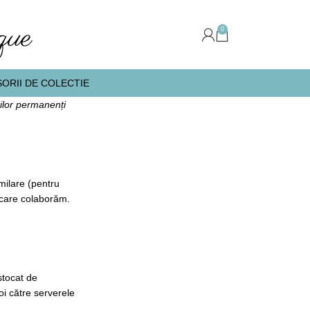
0
ORII DE COLECTIE
ților permanenți
imilare (pentru
u care colaborăm.
stocat de
poi către serverele