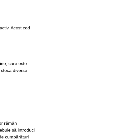
activ. Acest cod
ine, care este
t stoca diverse
tor rămân
rebuie să introduci
 de cumpărături