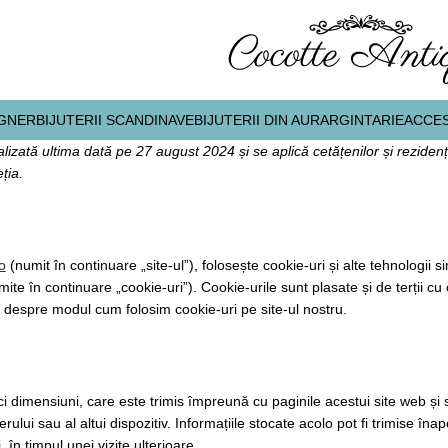
IGNER
BIJUTERII SCANDINAVE
BIJUTERII DIN AUR
ARGINTARIE
ACCES
alizată ultima dată pe 27 august 2024 și se aplică cetățenilor și reziden
ția.
o
(numit în continuare „site-ul”), folosește cookie-uri și alte tehnologii s
ite în continuare „cookie-uri”). Cookie-urile sunt plasate și de terții c
despre modul cum folosim cookie-uri pe site-ul nostru.
ci dimensiuni, care este trimis împreună cu paginile acestui site web și 
lui sau al altui dispozitiv. Informațiile stocate acolo pot fi trimise îna
 în timpul unei vizite ulterioare.