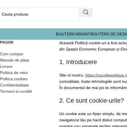
BIJUTERII ARGINT
BIJUTERII DE DES
PAGINI
Această Politică cookie-uri a fost actu
din Spațiul Economic European și Elve
Cum cumpar
Metode de plata
1. Introducere
Livrare
Politica de retur
Site-ul nostru,
https://cocotteantique.r
Politica cookies
comoditate, toate tehnologiile sunt num
Confidentialitate
În documentul de mai jos te informăm 
Termeni si conditii
2. Ce sunt cookie-urile?
Un cookie este un fișier simplu, de mi
navigatorul tău pe hard diskul computeru
noastre sau serverele terților relevanți,