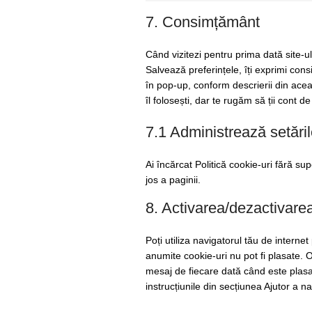
7. Consimțământ
Când vizitezi pentru prima dată site-u
Salvează preferințele, îți exprimi cons
în pop-up, conform descrierii din aceas
îl folosești, dar te rugăm să ții cont 
7.1 Administrează setări
Ai încărcat Politică cookie-uri fără su
jos a paginii.
8. Activarea/dezactivarea
Poți utiliza navigatorul tău de intern
anumite cookie-uri nu pot fi plasate. O
mesaj de fiecare dată când este plasat
instrucțiunile din secțiunea Ajutor a na