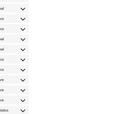
nal
ics
ics
nal
nal
ics
ics
are
are
are
istics