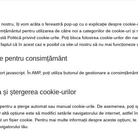
l nostru, îți vom arăta o fereastră pop-up cu o explicație despre cookie
imțământul pentru utilizarea de către noi a categoriilor de cookie-uri și
tă Politică privind cookie-urlie. Poți bloca folosirea cookie-urilor din n
de faptul că în acest caz e posibil ca site-ul nostru să nu mai funcționeze
le pentru consimțământ
port javascript. În AMP, poți utiliza butonul de gestionare a consimțămân
 și ștergerea cookie-urilor
et pentru a șterge automat sau manual cookie-urile. De asemenea, poți sp
 altă opțiune este să modifici setările navigatorului de internet, astfel î
 un fișier cookie. Pentru mai multe informații despre aceste opțiuni, te
vigatorului tău.