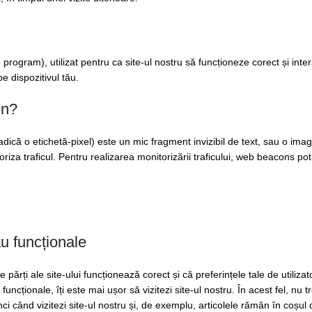
rogram), utilizat pentru ca site-ul nostru să funcționeze corect și inter
e dispozitivul tău.
on?
dică o etichetă-pixel) este un mic fragment invizibil de text, sau o imag
riza traficul. Pentru realizarea monitorizării traficului, web beacons po
u funcționale
părți ale site-ului funcționează corect și că preferințele tale de utiliza
uncționale, îți este mai ușor să vizitezi site-ul nostru. În acest fel, nu t
ci când vizitezi site-ul nostru și, de exemplu, articolele rămân în coșul