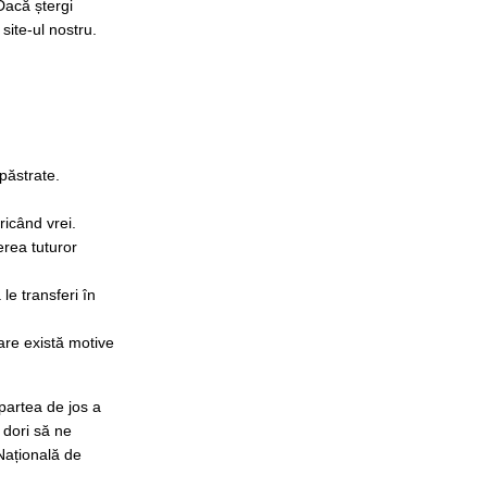
Dacă ștergi
site-ul nostru.
 păstrate.
ricând vrei.
erea tuturor
le transferi în
are există motive
partea de jos a
 dori să ne
Națională de