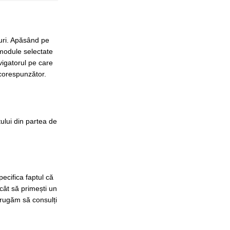
-uri. Apăsând pe
 module selectate
avigatorul pe care
 corespunzător.
tului din partea de
ecifica faptul că
ncât să primești un
 rugăm să consulți