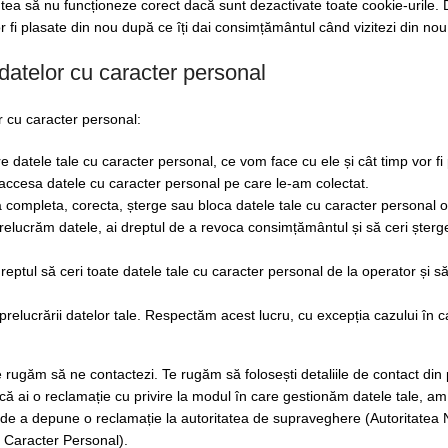
putea să nu funcționeze corect dacă sunt dezactivate toate cookie-urile. 
or fi plasate din nou după ce îți dai consimțământul când vizitezi din nou 
 datelor cu caracter personal
r cu caracter personal:
e datele tale cu caracter personal, ce vom face cu ele și cât timp vor fi
i accesa datele cu caracter personal pe care le-am colectat.
e a completa, corecta, șterge sau bloca datele tale cu caracter personal o
elucrăm datele, ai dreptul de a revoca consimțământul și să ceri șterg
dreptul să ceri toate datele tale cu caracter personal de la operator și să 
prelucrării datelor tale. Respectăm acest lucru, cu excepția cazului în c
e rugăm să ne contactezi. Te rugăm să folosești detaliile de contact din 
Dacă ai o reclamație cu privire la modul în care gestionăm datele tale, am
l de a depune o reclamație la autoritatea de supraveghere (Autoritatea 
 Caracter Personal).