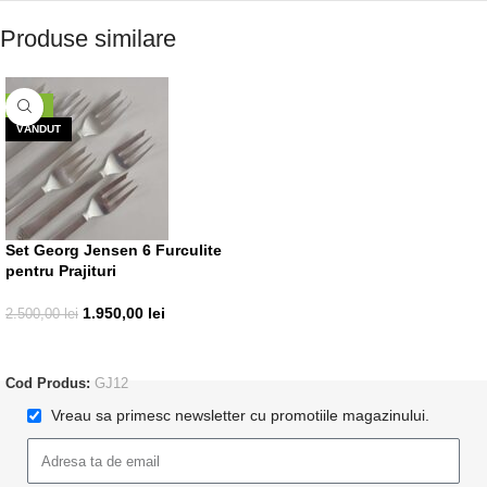
Produse similare
-22%
VÂNDUT
Set Georg Jensen 6 Furculite
pentru Prajituri
1.950,00
lei
2.500,00
lei
CITEȘTE MAI MULT
Cod Produs:
GJ12
Vreau sa primesc newsletter cu promotiile magazinului.