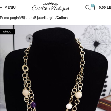
0
MENIU
0,00
LE
Prima pagină
Bijuterii
Bijuterii argint
Coliere
VÂNDUT