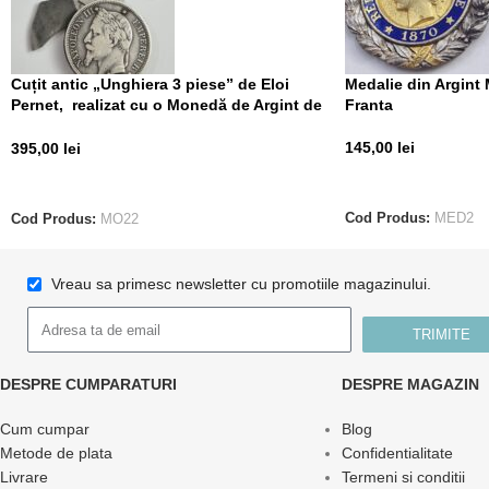
Cuțit antic „Unghiera 3 piese” de Eloi
Medalie din Argint 
Pernet, realizat cu o Monedă de Argint de
Franta
5 Francs din 1868
145,00
lei
395,00
lei
CITEȘTE MAI MUL
CITEȘTE MAI MULT
Cod Produs:
MED2
Cod Produs:
MO22
Vreau sa primesc newsletter cu promotiile magazinului.
TRIMITE
DESPRE CUMPARATURI
DESPRE MAGAZIN
Cum cumpar
Blog
Metode de plata
Confidentialitate
Livrare
Termeni si conditii