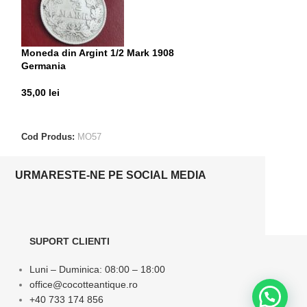
Moneda din Argint 1/2 Mark 1908
Moneda din Argi
Germania
70,00
lei
35,00
lei
CITEȘTE MAI M
CITEȘTE MAI MULT
Cod Produs:
MO4
Cod Produs:
MO57
URMARESTE-NE PE SOCIAL MEDIA
SUPORT CLIENTI
Luni – Duminica: 08:00 – 18:00
office@cocotteantique.ro
+40 733 174 856