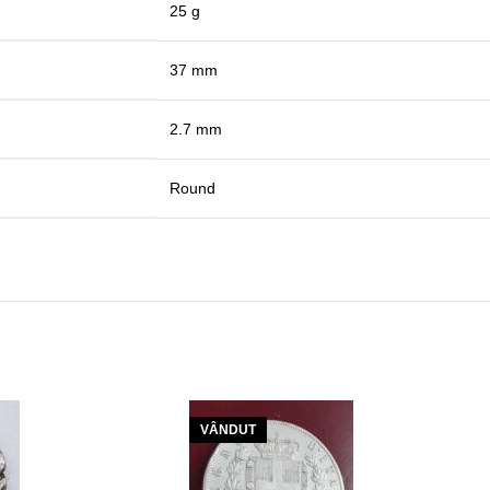
25 g
37 mm
2.7 mm
Round
VÂNDUT