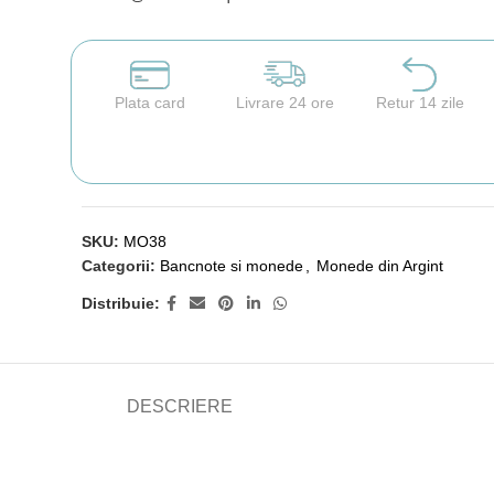
Plata card
Livrare 24 ore
Retur 14 zile
SKU:
MO38
Categorii:
Bancnote si monede
,
Monede din Argint
Distribuie:
DESCRIERE