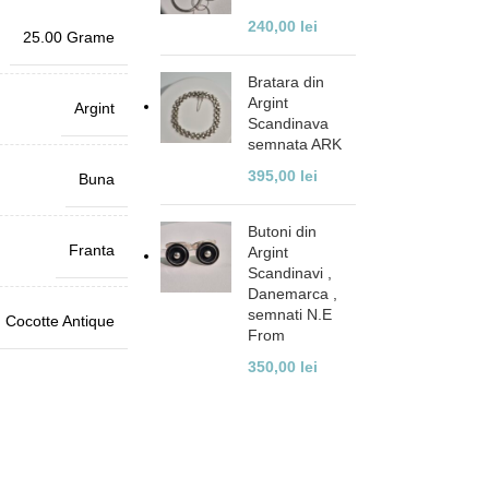
240,00
lei
25.00 Grame
Bratara din
Argint
Argint
Scandinava
semnata ARK
395,00
lei
Buna
Butoni din
Franta
Argint
Scandinavi ,
Danemarca ,
semnati N.E
Cocotte Antique
From
350,00
lei