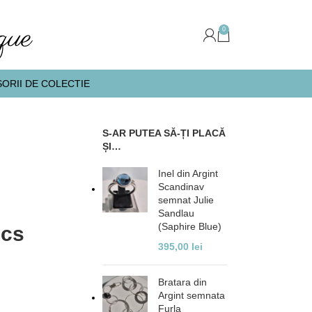
0
ORII DE COLECTIE
S-AR PUTEA SĂ-ȚI PLACĂ
ȘI…
Inel din Argint
Scandinav
semnat Julie
Sandlau
(Saphire Blue)
ncs
395,00
lei
Bratara din
Argint semnata
Furla