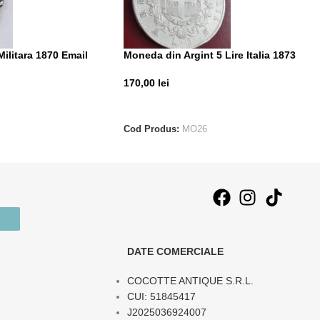
Militara 1870 Email
Moneda din Argint 5 Lire Italia 1873
170,00
lei
CITEȘTE MAI MULT
T
Cod Produs:
MO26
DATE COMERCIALE
COCOTTE ANTIQUE S.R.L.
CUI: 51845417
J2025036924007