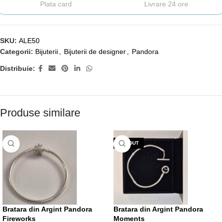
Plata card
Livrare 24 ore
SKU:
ALE50
Categorii:
Bijuterii
,
Bijuterii de designer
,
Pandora
Distribuie:
Produse similare
VÂNDUT
Bratara din Argint Pandora
Bratara din Argint Pandora
Fireworks
Moments