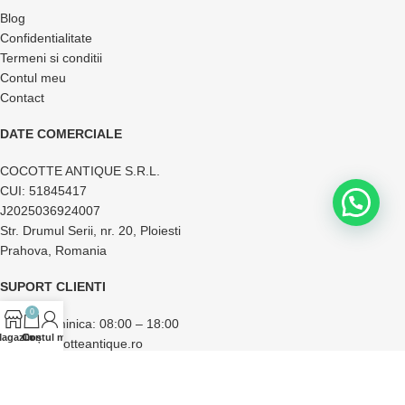
Blog
Confidentialitate
Termeni si conditii
Contul meu
Contact
DATE COMERCIALE
COCOTTE ANTIQUE S.R.L.
CUI: 51845417
J2025036924007
Str. Drumul Serii, nr. 20, Ploiesti
Prahova, Romania
SUPORT CLIENTI
0
Luni – Duminica: 08:00 – 18:00
agazin
Contul meu
Coș
office@cocotteantique.ro
+40 733 174 856
+40 762 977 415