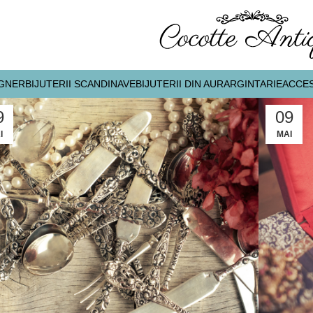
IGNER
BIJUTERII SCANDINAVE
BIJUTERII DIN AUR
ARGINTARIE
ACCES
9
09
I
MAI