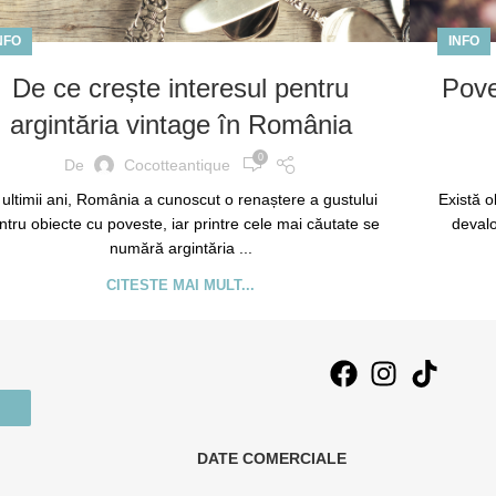
NFO
INFO
De ce crește interesul pentru
Poveș
argintăria vintage în România
0
De
Cocotteantique
 ultimii ani, România a cunoscut o renaștere a gustului
Există o
ntru obiecte cu poveste, iar printre cele mai căutate se
devalo
numără argintăria ...
CITESTE MAI MULT...
DATE COMERCIALE