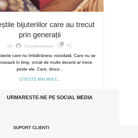
tile bijuteriilor care au trecut
prin generații
0
De
Cocotteantique
biecte care nu îmbătrânesc niciodată. Care nu se
rizează în timp, oricât de multe decenii ar trece
peste ele. Care, dinco...
CITESTE MAI MULT...
URMARESTE-NE PE SOCIAL MEDIA
SUPORT CLIENTI