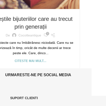
tile bijuteriilor care au trecut
prin generații
0
De
Cocotteantique
biecte care nu îmbătrânesc niciodată. Care nu se
rizează în timp, oricât de multe decenii ar trece
peste ele. Care, dinco...
CITESTE MAI MULT...
URMARESTE-NE PE SOCIAL MEDIA
SUPORT CLIENTI