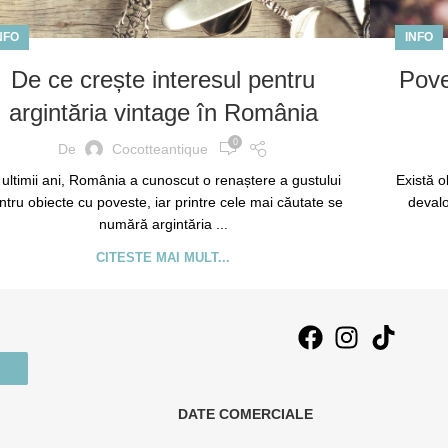
NFO
INFO
De ce crește interesul pentru
Poveș
argintăria vintage în România
0
De
Cocotteantique
 ultimii ani, România a cunoscut o renaștere a gustului
Există o
ntru obiecte cu poveste, iar printre cele mai căutate se
devalo
numără argintăria ...
CITESTE MAI MULT...
DATE COMERCIALE