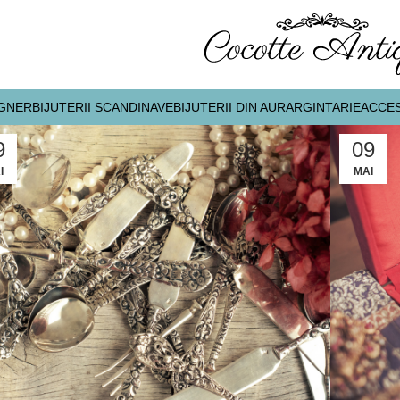
IGNER
BIJUTERII SCANDINAVE
BIJUTERII DIN AUR
ARGINTARIE
ACCES
9
09
I
MAI