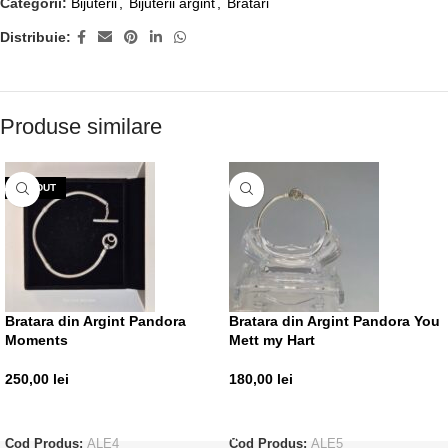
Categorii:
Bijuterii
,
Bijuterii argint
,
Bratari
Distribuie:
Produse similare
VÂNDUT
Bratara din Argint Pandora
Bratara din Argint Pandora You
Moments
Mett my Hart
250,00
lei
180,00
lei
CITEȘTE MAI MULT
ADAUGĂ ÎN COȘ
Cod Produs:
ALE4
Cod Produs:
ALE5