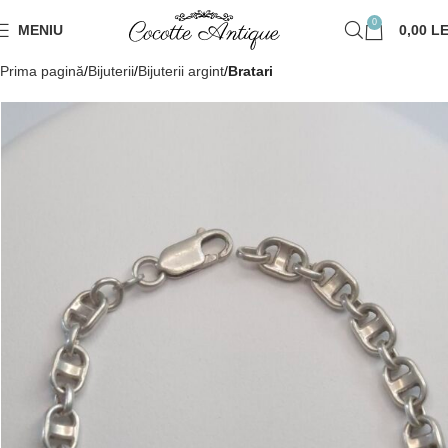
0
MENIU
0,00
LE
Prima pagină
Bijuterii
Bijuterii argint
Bratari