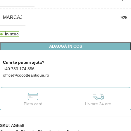
MARCAJ
925
În stoc
ADAUGĂ ÎN COȘ
Cum te putem ajuta?
+40 733 174 856
office@cocotteantique.ro
Plata card
Livrare 24 ore
SKU:
AGB58