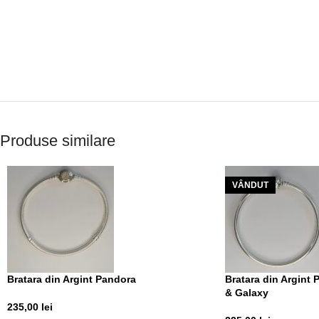
Produse similare
VÂNDUT
Bratara din Argint Pandora
Bratara din Argint
& Galaxy
235,00
lei