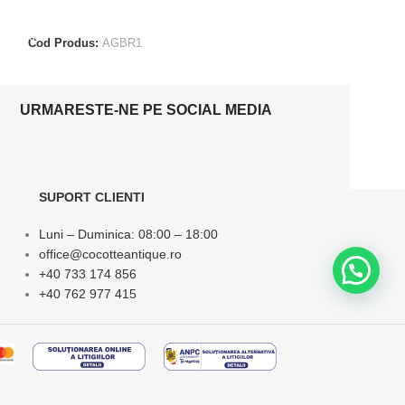
ADAUGĂ ÎN COȘ
ADAUGĂ ÎN CO
Cod Produs:
AGBR1
Cod Produs:
SCA
URMARESTE-NE PE SOCIAL MEDIA
SUPORT CLIENTI
Luni – Duminica: 08:00 – 18:00
office@cocotteantique.ro
+40 733 174 856
+40 762 977 415