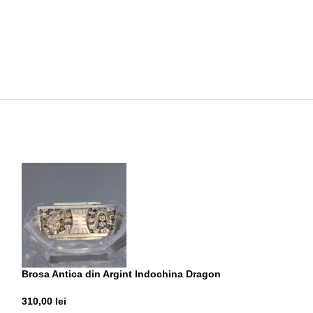
Brosa Antica din Argint Indochina Dragon
Brosa din Argin
310,00
lei
555,00
lei