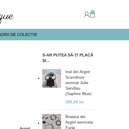
0
ORII DE COLECTIE
S-AR PUTEA SĂ-ȚI PLACĂ
ȘI…
Inel din Argint
Scandinav
semnat Julie
Sandlau
(Saphire Blue)
395,00
lei
Bratara din
Argint semnata
Furla
Argint