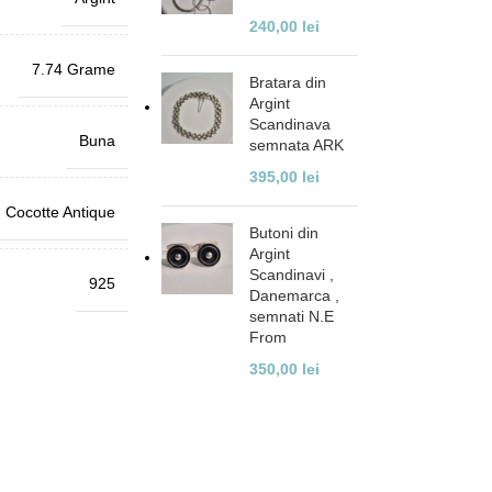
240,00
lei
7.74 Grame
Bratara din
Argint
Scandinava
Buna
semnata ARK
395,00
lei
Cocotte Antique
Butoni din
Argint
Scandinavi ,
925
Danemarca ,
semnati N.E
From
350,00
lei