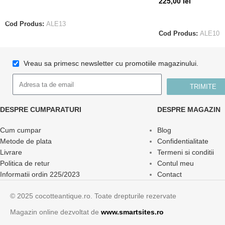
225,00
lei
ADAUGĂ ÎN COȘ
CITEȘTE MAI MUL
Cod Produs:
ALE13
Cod Produs:
ALE10
Vreau sa primesc newsletter cu promotiile magazinului.
TRIMITE
DESPRE CUMPARATURI
DESPRE MAGAZIN
Cum cumpar
Blog
Metode de plata
Confidentialitate
Livrare
Termeni si conditii
Politica de retur
Contul meu
Informatii ordin 225/2023
Contact
© 2025 cocotteantique.ro. Toate drepturile rezervate
Magazin online dezvoltat de
www.smartsites.ro