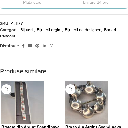
Plata card
Livrare 24 ore
SKU:
ALE27
Categorii:
Bijuterii
,
Bijuterii argint
,
Bijuterii de designer
,
Bratari
,
Pandora
Distribuie:
Produse similare
Bratara din Argint Scandinava
Brosa din Argint Scandinava