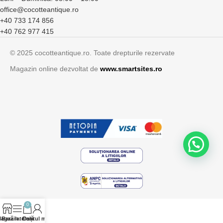
office@cocotteantique.ro
+40 733 174 856
+40 762 977 415
© 2025 cocotteantique.ro. Toate drepturile rezervate
Magazin online dezvoltat de
www.smartsites.ro
0
agazin
Bară laterală
Contul meu
Coș