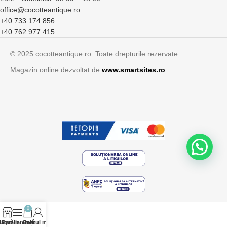
office@cocotteantique.ro
+40 733 174 856
+40 762 977 415
© 2025 cocotteantique.ro. Toate drepturile rezervate
Magazin online dezvoltat de
www.smartsites.ro
0
agazin
Bară laterală
Contul meu
Coș