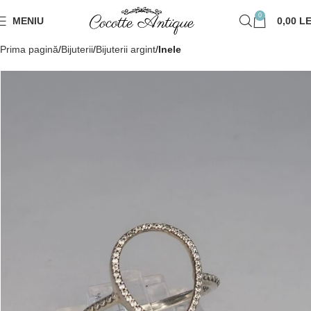
0
MENIU
0,00
LE
Prima pagină
Bijuterii
Bijuterii argint
Inele