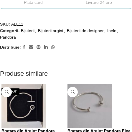
Plata card
Livrare 24 ore
SKU:
ALE11
Categorii:
Bijuterii
,
Bijuterii argint
,
Bijuterii de designer
,
Inele
,
Pandora
Distribuie:
Produse similare
VÂNDUT
Bratara din Argint Pandora
Bratara din Argint Pandora Fixa