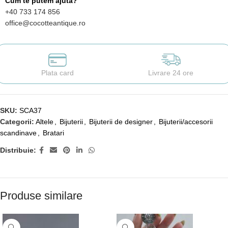
Cum te putem ajuta?
+40 733 174 856
office@cocotteantique.ro
Plata card
Livrare 24 ore
SKU:
SCA37
Categorii:
Altele
,
Bijuterii
,
Bijuterii de designer
,
Bijuterii/accesorii
scandinave
,
Bratari
Distribuie:
Produse similare