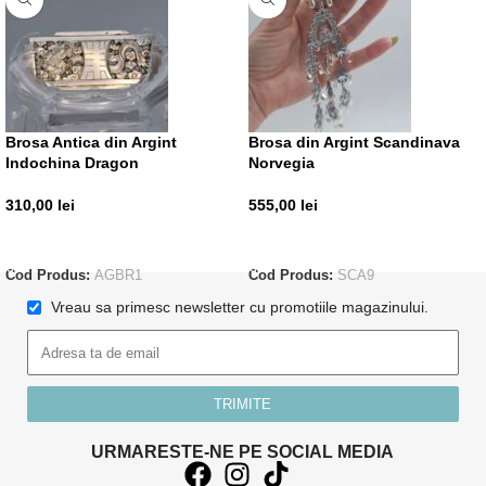
Brosa Antica din Argint
Brosa din Argint Scandinava
Indochina Dragon
Norvegia
310,00
lei
555,00
lei
ADAUGĂ ÎN COȘ
ADAUGĂ ÎN COȘ
Cod Produs:
AGBR1
Cod Produs:
SCA9
Vreau sa primesc newsletter cu promotiile magazinului.
TRIMITE
URMARESTE-NE PE SOCIAL MEDIA