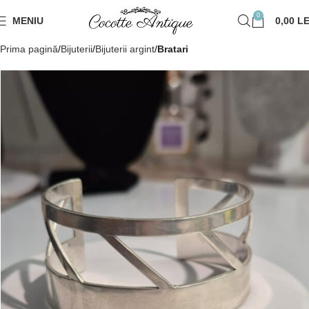
0
MENIU
0,00
LE
Prima pagină
Bijuterii
Bijuterii argint
Bratari