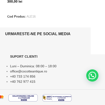
300,00
lei
155,00
lei
ADAUGĂ ÎN COȘ
ADAUGĂ ÎN CO
Cod Produs:
ALE16
Cod Produs:
ALE
URMARESTE-NE PE SOCIAL MEDIA
SUPORT CLIENTI
Luni – Duminica: 08:00 – 18:00
office@cocotteantique.ro
+40 733 174 856
+40 762 977 415