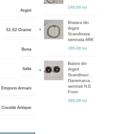
240,00
lei
Argint
Bratara din
Argint
51.62 Grame
Scandinava
semnata ARK
395,00
lei
Buna
Butoni din
Italia
Argint
Scandinavi ,
Danemarca ,
semnati N.E
 Emporio Armani
From
350,00
lei
Cocotte Antique