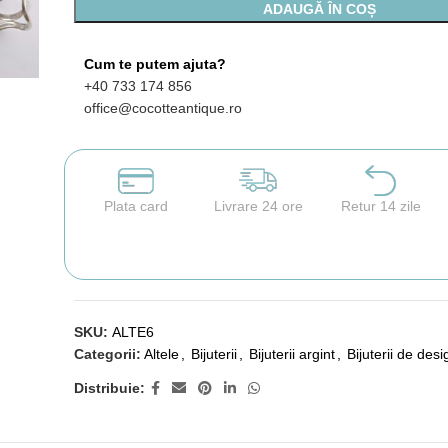
ADAUGĂ ÎN COȘ
Cum te putem ajuta?
+40 733 174 856
office@cocotteantique.ro
Plata card
Livrare 24 ore
Retur 14 zile
SKU:
ALTE6
Categorii:
Altele
,
Bijuterii
,
Bijuterii argint
,
Bijuterii de desi
Distribuie: