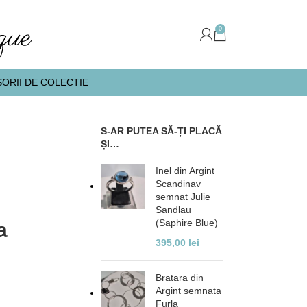
0
ORII DE COLECTIE
S-AR PUTEA SĂ-ȚI PLACĂ
ȘI…
Inel din Argint
Scandinav
semnat Julie
Sandlau
(Saphire Blue)
a
395,00
lei
Bratara din
Argint semnata
Furla