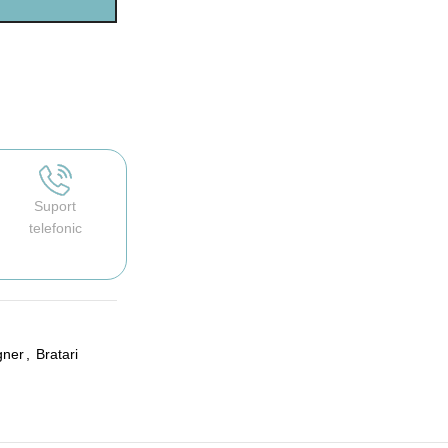
Suport
telefonic
gner
,
Bratari