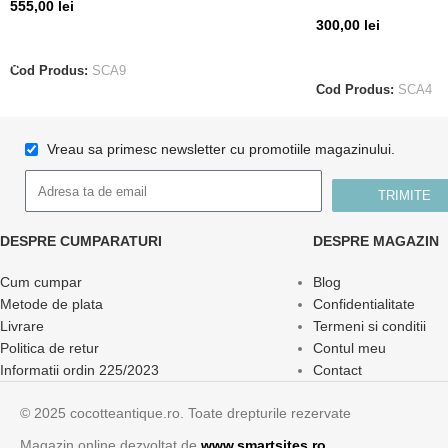
555,00
lei
300,00
lei
ADAUGĂ ÎN COȘ
CITEȘTE MAI MUL
Cod Produs:
SCA9
Cod Produs:
SCA4
Vreau sa primesc newsletter cu promotiile magazinului.
TRIMITE
DESPRE CUMPARATURI
DESPRE MAGAZIN
Cum cumpar
Blog
Metode de plata
Confidentialitate
Livrare
Termeni si conditii
Politica de retur
Contul meu
Informatii ordin 225/2023
Contact
© 2025 cocotteantique.ro. Toate drepturile rezervate
Magazin online dezvoltat de
www.smartsites.ro