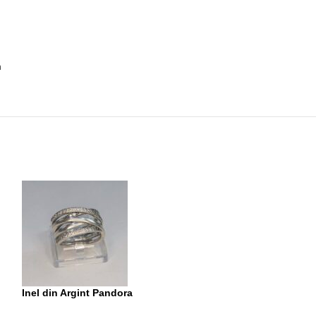
m
Inel din Argint Pandora
Inel din Argint 