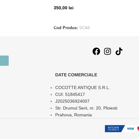
350,00
lei
T
ADAUGĂ ÎN COȘ
Cod Produs:
SCA6
DATE COMERCIALE
COCOTTE ANTIQUE S.R.L.
CUI: 51845417
J2025036924007
Str. Drumul Serii, nr. 20, Ploiesti
Prahova, Romania