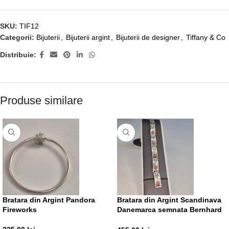
SKU:
TIF12
Categorii:
Bijuterii
,
Bijuterii argint
,
Bijuterii de designer
,
Tiffany & Co
Distribuie:
Produse similare
Bratara din Argint Pandora
Bratara din Argint Scandinava
Fireworks
Danemarca semnata Bernhard
Hertz