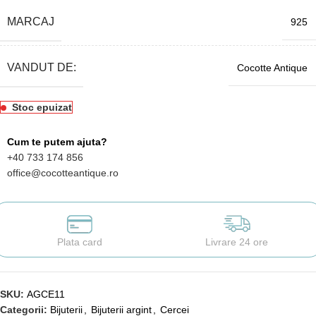
MARCAJ
925
VANDUT DE:
Cocotte Antique
Stoc epuizat
Cum te putem ajuta?
+40 733 174 856
office@cocotteantique.ro
Plata card
Livrare 24 ore
SKU:
AGCE11
Categorii:
Bijuterii
,
Bijuterii argint
,
Cercei