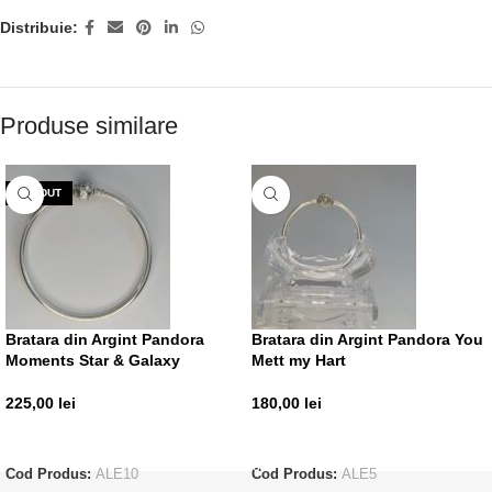
Distribuie:
Produse similare
VÂNDUT
Bratara din Argint Pandora
Bratara din Argint Pandora You
Moments Star & Galaxy
Mett my Hart
225,00
lei
180,00
lei
CITEȘTE MAI MULT
ADAUGĂ ÎN COȘ
Cod Produs:
ALE10
Cod Produs:
ALE5