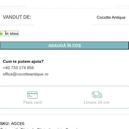
VANDUT DE:
Cocotte Antique
În stoc
ADAUGĂ ÎN COȘ
Cum te putem ajuta?
+40 733 174 856
office@cocotteantique.ro
Plata card
Livrare 24 ore
SKU:
AGCE6