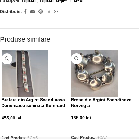
Categorii:
Bijuterii
,
Bijuterii argint
,
Cercei
Distribuie:
Produse similare
Bratara din Argint Scandinava
Brosa din Argint Scandinava
Danemarca semnata Bernhard
Norvegia
Hertz
165,00
lei
455,00
lei
ADAUGĂ ÎN COȘ
ADAUGĂ ÎN COȘ
Cod Produs:
SCA7
Cod Produs:
SCA5