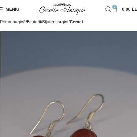
0
MENIU
0,00
LE
Prima pagină
Bijuterii
Bijuterii argint
Cercei