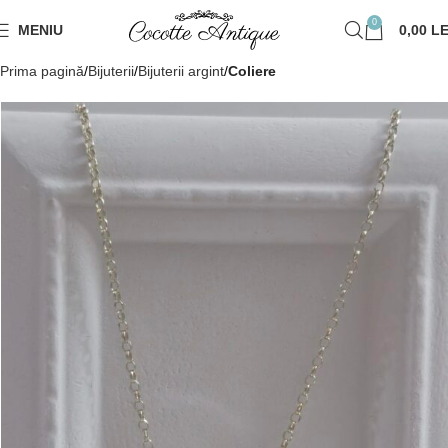
0
MENIU
0,00
LE
Prima pagină
Bijuterii
Bijuterii argint
Coliere